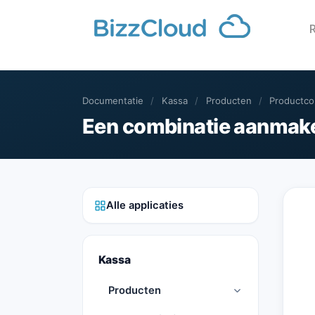
Documentatie
/
Kassa
/
Producten
/
Productco
Een combinatie aanmak
Alle applicaties
Kassa
Producten