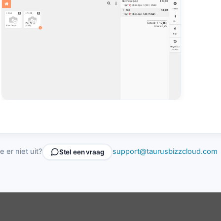
e er niet uit?
support@taurusbizzcloud.com
Stel een vraag