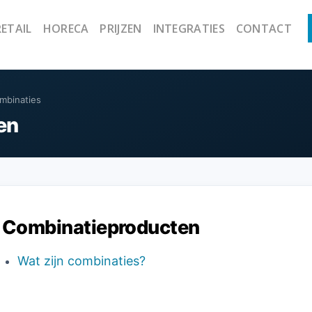
RETAIL
HORECA
PRIJZEN
INTEGRATIES
CONTACT
mbinaties
en
Combinatieproducten
Wat zijn combinaties?