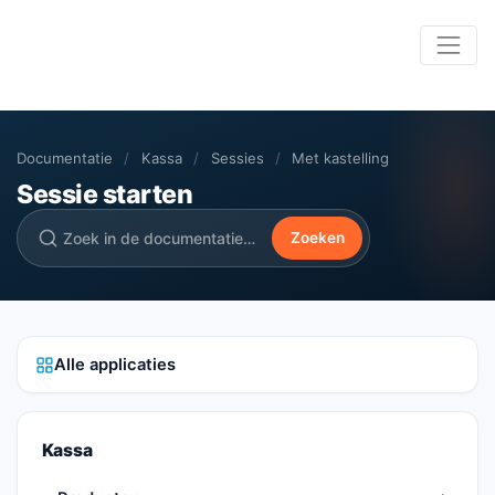
Documentatie
/
Kassa
/
Sessies
/
Met kastelling
Sessie starten
Zoeken
Alle applicaties
Kassa